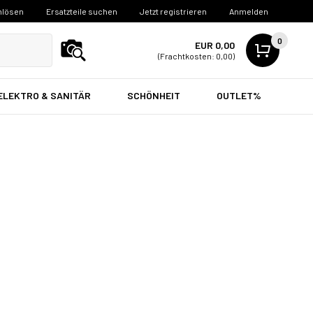
nlösen
Ersatzteile suchen
Jetzt registrieren
Anmelden
0
EUR 0,00
(Frachtkosten: 0,00)
ELEKTRO & SANITÄR
SCHÖNHEIT
OUTLET%