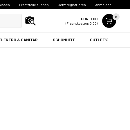
nlösen
Ersatzteile suchen
Jetzt registrieren
Anmelden
0
EUR 0,00
(Frachtkosten: 0,00)
ELEKTRO & SANITÄR
SCHÖNHEIT
OUTLET%