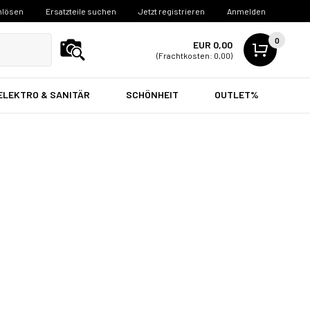
nlösen
Ersatzteile suchen
Jetzt registrieren
Anmelden
0
EUR 0,00
(Frachtkosten: 0,00)
ELEKTRO & SANITÄR
SCHÖNHEIT
OUTLET%