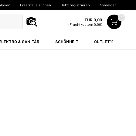
nlösen
Ersatzteile suchen
Jetzt registrieren
Anmelden
0
EUR 0,00
(Frachtkosten: 0,00)
ELEKTRO & SANITÄR
SCHÖNHEIT
OUTLET%