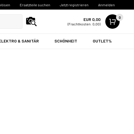
nlösen
Ersatzteile suchen
Jetzt registrieren
Anmelden
0
EUR 0,00
(Frachtkosten: 0,00)
ELEKTRO & SANITÄR
SCHÖNHEIT
OUTLET%