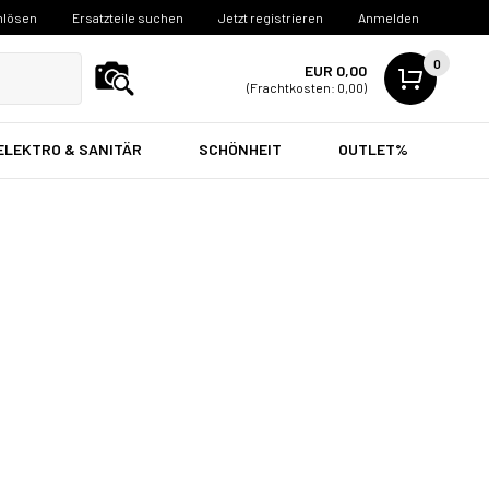
nlösen
Ersatzteile suchen
Jetzt registrieren
Anmelden
0
EUR 0,00
(Frachtkosten: 0,00)
ELEKTRO & SANITÄR
SCHÖNHEIT
OUTLET%