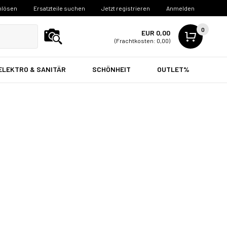
nlösen
Ersatzteile suchen
Jetzt registrieren
Anmelden
0
EUR 0,00
(Frachtkosten: 0,00)
ELEKTRO & SANITÄR
SCHÖNHEIT
OUTLET%