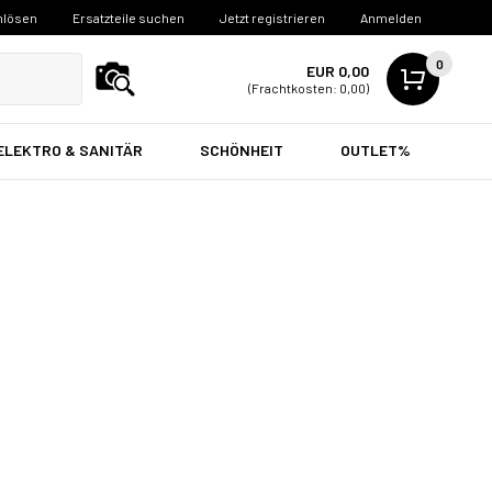
nlösen
Ersatzteile suchen
Jetzt registrieren
Anmelden
0
EUR 0,00
(Frachtkosten: 0,00)
ELEKTRO & SANITÄR
SCHÖNHEIT
OUTLET%