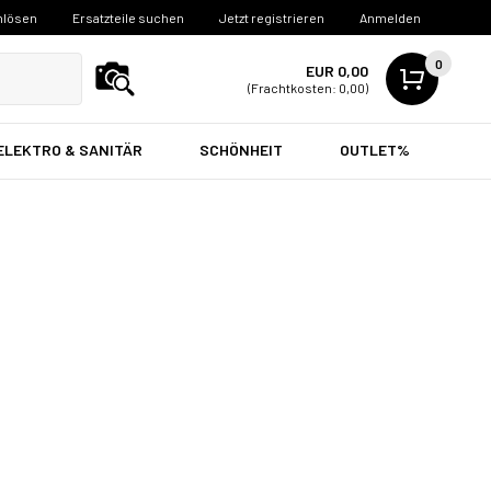
nlösen
Ersatzteile suchen
Jetzt registrieren
Anmelden
0
EUR 0,00
(Frachtkosten: 0,00)
ELEKTRO & SANITÄR
SCHÖNHEIT
OUTLET%