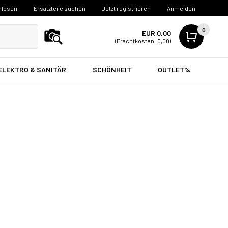
nlösen
Ersatzteile suchen
Jetzt registrieren
Anmelden
0
EUR 0,00
(Frachtkosten: 0,00)
ELEKTRO & SANITÄR
SCHÖNHEIT
OUTLET%