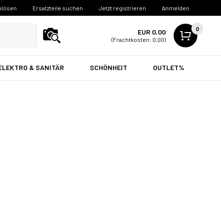
nlösen
Ersatzteile suchen
Jetzt registrieren
Anmelden
0
EUR 0,00
(Frachtkosten: 0,00)
ELEKTRO & SANITÄR
SCHÖNHEIT
OUTLET%