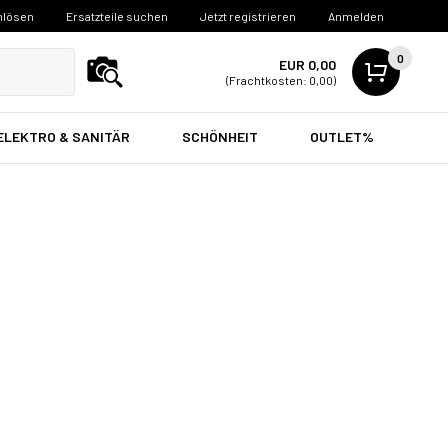
nlösen
Ersatzteile suchen
Jetzt registrieren
Anmelden
0
EUR 0,00
(Frachtkosten: 0,00)
ELEKTRO & SANITÄR
SCHÖNHEIT
OUTLET%