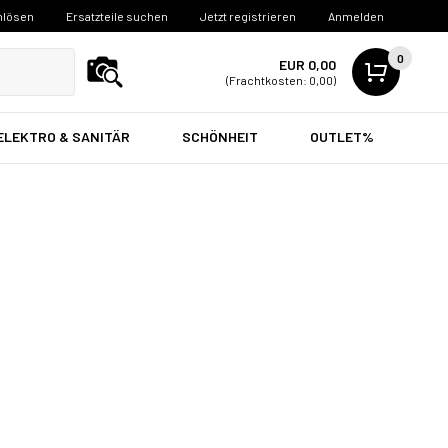
nlösen
Ersatzteile suchen
Jetzt registrieren
Anmelden
0
EUR 0,00
(Frachtkosten: 0,00)
ELEKTRO & SANITÄR
SCHÖNHEIT
OUTLET%