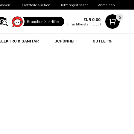
nlösen
Ersatzteile suchen
Jetzt registrieren
Anmelden
0
EUR 0,00
Brauchen Sie Hilfe?
(Frachtkosten: 0,00)
ELEKTRO & SANITÄR
SCHÖNHEIT
OUTLET%