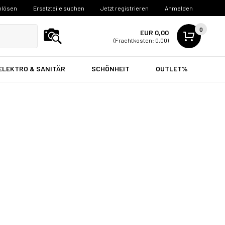
nlösen
Ersatzteile suchen
Jetzt registrieren
Anmelden
0
EUR 0,00
(Frachtkosten: 0,00)
ELEKTRO & SANITÄR
SCHÖNHEIT
OUTLET%