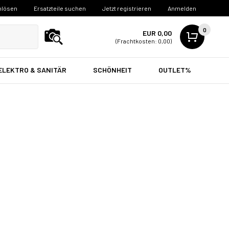
nlösen
Ersatzteile suchen
Jetzt registrieren
Anmelden
0
EUR 0,00
(Frachtkosten: 0,00)
ELEKTRO & SANITÄR
SCHÖNHEIT
OUTLET%