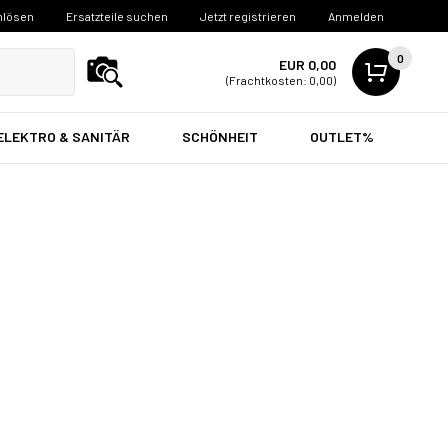
nlösen
Ersatzteile suchen
Jetzt registrieren
Anmelden
0
EUR 0,00
(Frachtkosten: 0,00)
ELEKTRO & SANITÄR
SCHÖNHEIT
OUTLET%