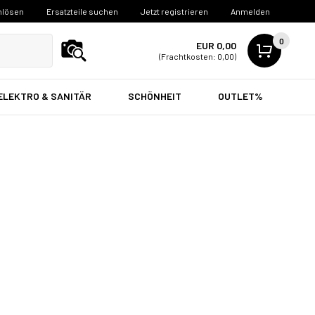
nlösen
Ersatzteile suchen
Jetzt registrieren
Anmelden
0
EUR 0,00
(Frachtkosten: 0,00)
ELEKTRO & SANITÄR
SCHÖNHEIT
OUTLET%