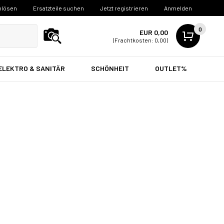
nlösen
Ersatzteile suchen
Jetzt registrieren
Anmelden
0
EUR 0,00
(Frachtkosten: 0,00)
ELEKTRO & SANITÄR
SCHÖNHEIT
OUTLET%