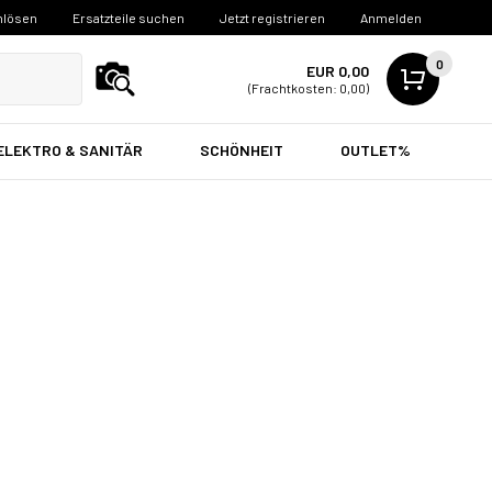
nlösen
Ersatzteile suchen
Jetzt registrieren
Anmelden
0
EUR 0,00
(Frachtkosten: 0,00)
ELEKTRO & SANITÄR
SCHÖNHEIT
OUTLET%