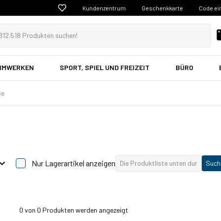
Kundenzentrum
Geschenkkarte
Code ei
EIMWERKEN
SPORT, SPIEL UND FREIZEIT
BÜRO
se
Nur Lagerartikel anzeigen
Such
0
von 0 Produkten werden angezeigt