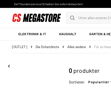
24/7 Kundenservice | Erhalten Sie sofort Antworten!
ELEKTRONIK & IT
HAUSHALT
GARTEN & H
[OUTLET]
Die Schatzkiste
Alles andere
Für zu Hau
0
produkter
Sortieren
Popularität